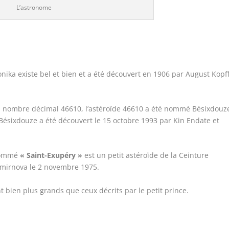
L’astronome
ka existe bel et bien et a été découvert en 1906 par August Kopff
 nombre décimal 46610, l’astéroïde 46610 a été nommé Bésixdouz
. Bésixdouze a été découvert le 15 octobre 1993 par Kin Endate et
 nommé
« Saint-Exupéry »
est un petit astéroïde de la Ceinture
Smirnova le 2 novembre 1975.
nt bien plus grands que ceux décrits par le petit prince.