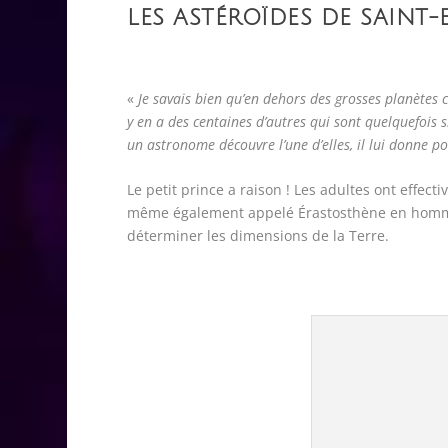
LES ASTÉROÏDES DE SAINT-
«
Je savais bien qu’en dehors des grosses planètes 
y en a des centaines d’autres qui sont quelquefois 
un astronome découvre l’une d’elles, il lui donne p
Le petit prince a raison ! Les adultes ont effe
même également appelé Érastosthène en hommage
déterminer les dimensions de la Terre.