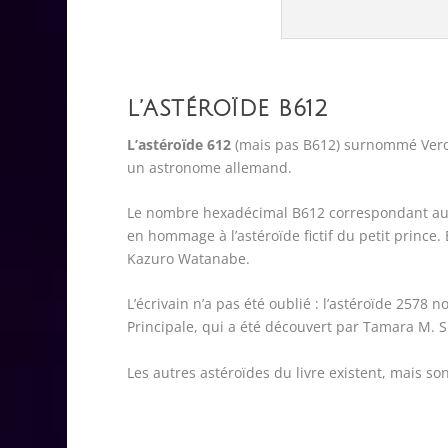
L’ASTÉROÏDE B612
L’astéroïde 612
(mais pas B612) surnommé Veroni
un astronome allemand.
Le nombre hexadécimal B612 correspondant au
en hommage à l’astéroïde fictif du petit prince
Kazuro Watanabe.
L’écrivain n’a pas été oublié : l’astéroïde 2578
Principale, qui a été découvert par Tamara M. 
Les autres astéroïdes du livre existent, mais so