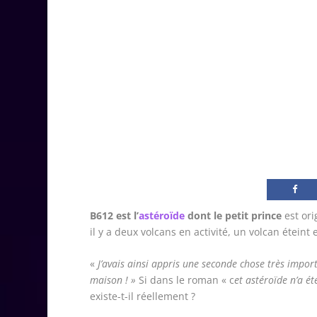
B612 est l’
astéroïde
dont le petit prince
est ori
il y a deux volcans en activité, un volcan éteint
«
J’avais ainsi appris une seconde chose très import
maison ! »
Si dans le roman « c
et astéroïde n’a é
existe-t-il réellement ?