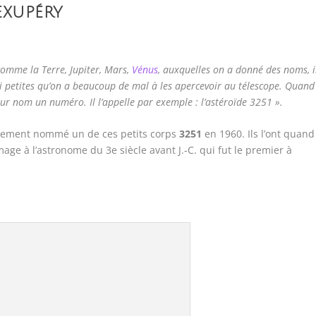
EXUPÉRY
comme la Terre, Jupiter, Mars,
Vénus
, auxquelles on a donné des noms, i
si petites qu’on a beaucoup de mal à les apercevoir au télescope. Quand
our nom un numéro. Il l’appelle par exemple : l’astéroïde 3251 ».
ctivement nommé un de ces petits corps
3251
en 1960. Ils l’ont quand
 à l’astronome du 3e siècle avant J.-C. qui fut le premier à