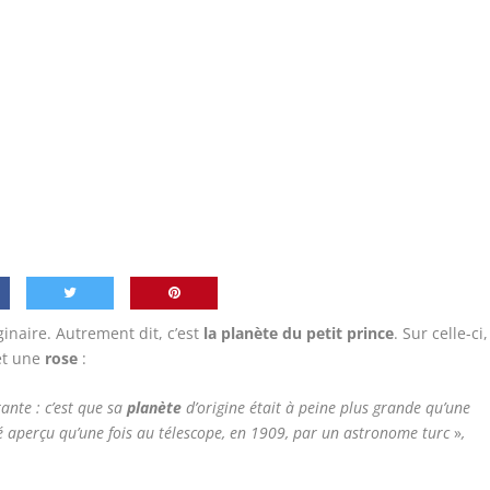
ginaire. Autrement dit, c’est
la planète du petit prince
. Sur celle-ci,
 et une
rose
:
ante : c’est que sa
planète
d’origine était à peine plus grande qu’une
té aperçu qu’une fois au télescope, en 1909, par un astronome turc
»
,