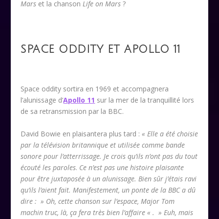
Mars
et la chanson
Life on Mars
?
SPACE ODDITY ET APOLLO 11
Space oddity sortira en 1969 et accompagnera
l’alunissage d’
Apollo 11
sur la mer de la tranquillité lors
de sa retransmission par la BBC.
David Bowie en plaisantera plus tard :
« Elle a été choisie
par la télévision britannique et utilisée comme bande
sonore pour l’atterrissage. Je crois qu’ils n’ont pas du tout
écouté les paroles
.
Ce n’est pas une histoire plaisante
pour être juxtaposée à un alunissage. Bien sûr j’étais ravi
qu’ils l’aient fait. Manifestement, un ponte de la BBC a dû
dire : » Oh, cette chanson sur l’espace, Major Tom
machin truc, là, ça fera très bien l’affaire « . » Euh, mais