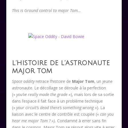
This is Ground control to major Tom…
L’HISTOIRE DE L’ASTRONAUTE
MAJOR TOM
Space oddity
retrace l’histoire de
Major Tom
, un jeune
astronaute. Le décollage se déroule à la perfection
(«
you’ve really made the grade
»), mais lors de sa sortie
dans l’espace il fait face à un problème technique
(«
your circuit’s dead there’s something wrong
»). La
liaison avec le centre de contrôle est coupée («
can you
hear me major Tom ? »).
Condamné à errer sans fin
dans le cosmos, Major Tom se résout alors vite à errer