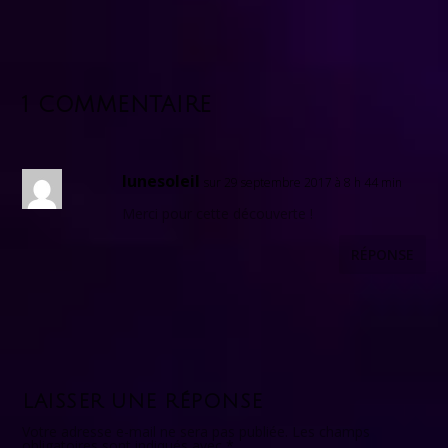
1 COMMENTAIRE
lunesoleil
sur 29 septembre 2017 à 8 h 44 min
Merci pour cette découverte !
RÉPONSE
LAISSER UNE RÉPONSE
Votre adresse e-mail ne sera pas publiée.
Les champs
obligatoires sont indiqués avec
*