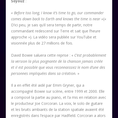
Soyouz
:
« Before too long, I know it’s time to go, our commander
comes down back to Earth and knows the time is near »
(«
D’ici peu, je sais qu’il sera temps de partir, notre
commandant redescend sur Terre et sait que l’heure
approche »). La vidéo sera publiée sur YouTube et
visionnée plus de 27 millions de fois.
David Bowie saluera cette reprise : «
C’est probablement
la version la plus poignante de la chanson jamais créée
et il est possible que vous reconnaissiez le nom d’une des
personnes impliquées dans sa création.
»
Il a en effet été aidé par Emm Gryner, qui a
accompagné Bowie sur scène, entre 1999 et 2000. Elle
a composé la partie au piano, et l’a mis en relation avec
le producteur Joe Corcoran. La voix, le solo de guitare
et les bruits ambiants de la station spatiale avaient été
enregistrés dans l’espace par Hadfield. Corcoran a alors