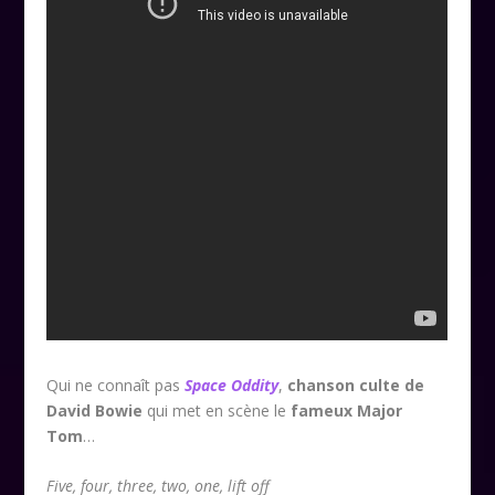
Qui ne connaît pas
Space Oddity
,
chanson culte de
David Bowie
qui met en scène le
fameux Major
Tom
…
Five, four, three, two, one, lift off