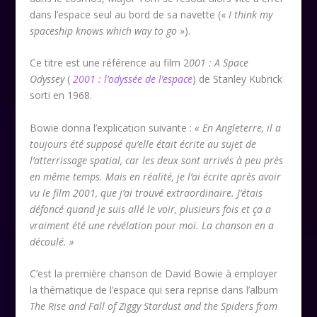
dans l’espace seul au bord de sa navette («
I think my
spaceship knows which way to go
»).
Ce titre est une référence au film 2
001 : A Space
Odyssey
(
2001 : l’odyssée de l’espace
) de Stanley Kubrick
sorti en 1968.
Bowie donna l’explication suivante :
« En Angleterre, il a
toujours été supposé qu’elle était écrite au sujet de
l’atterrissage spatial, car les deux sont arrivés à peu près
en même temps.
Mais en réalité, je l’ai écrite après avoir
vu le film 2001, que j’ai trouvé extraordinaire. J’étais
défoncé quand je suis allé le voir, plusieurs fois et ça a
vraiment été une révélation pour moi. La chanson en a
découlé. »
C’est la première chanson de David Bowie à employer
la thématique de l’espace qui sera reprise dans l’album
The Rise and Fall of Ziggy Stardust and the Spiders from