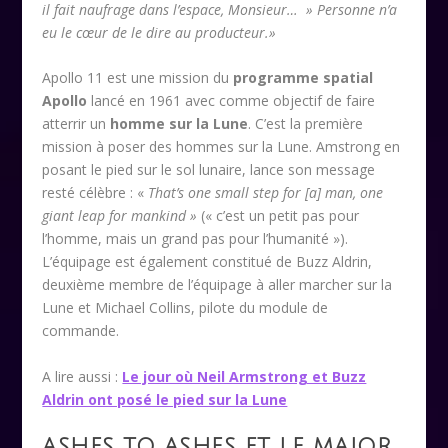
il fait naufrage dans l’espace, Monsieur… » Personne n’a
eu le cœur de le dire au producteur.»
Apollo 11 est une mission du
programme spatial
Apollo
lancé en 1961 avec comme objectif de faire
atterrir un
homme sur la Lune
. C’est la première
mission à poser des hommes sur la Lune. Amstrong en
posant le pied sur le sol lunaire, lance son message
resté célèbre : «
That’s one small step for [a] man, one
giant leap for mankind
»
(« c’est un petit pas pour
l’homme, mais un grand pas pour l’humanité »).
L’équipage est également constitué de Buzz Aldrin,
deuxième membre de l’équipage à aller marcher sur la
Lune et Michael Collins, pilote du module de
commande.
A lire aussi :
Le jour où Neil Armstrong et Buzz
Aldrin ont posé le pied sur la Lune
ASHES TO ASHES ET LE MAJOR