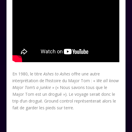
En 1980, le titre
Ashes to Ashes
offre une autre
interprétation de l’histoire du Major Tom : «
We all know
Major Tom’s a junkie
» (« Nous savons tous que le
Major Tom est un drogué »). Le voyage serait donc le
trip d’un drogué. Ground control représenterait alors le
fait de garder les pieds sur terre.