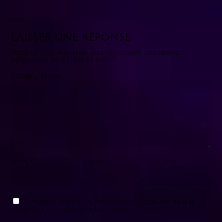
LAISSER UNE RÉPONSE
Votre adresse e-mail ne sera pas publiée.
Les champs
obligatoires sont indiqués avec
*
COMMENTAIRE
Nom
*
E-mail
*
Site web
Enregistrer mon nom, mon e-mail et mon site dans le
navigateur pour mon prochain commentaire.