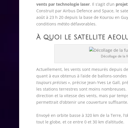
vents par technologie laser
. Il s’agit d’un
projet
Construit par Airbus Defence and Space, le satel
août à 23 h 20 depuis la base de Kourou en Guy
conditions météo défavorables.
À QUOI LE SATELLITE AEOLU
Décollage de la 
Actuellement, les vents sont mesurés depuis des
quant à eux obtenus à l’aide de ballons-sondes
toujours précises
»
, précise Jean-Yves Le Gall, p
les stations terrestres sont moins nombreuses.
direction et la vitesse des vents, mais par temp
permettrait d’obtenir une couverture suffisante
Envoyé en orbite basse à 320 km de la Terre, l’ob
tout le globe, et ce entre 0 et 30 km d’altitude.