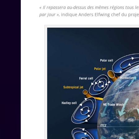
« Il repassera au-dessus des mêmes régions tous les
par jour
»,
indique Anders Elfwing chef du projet