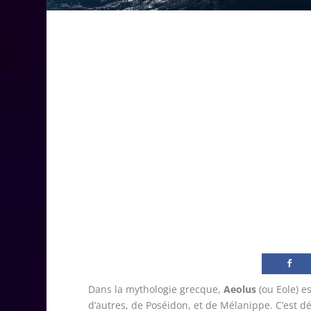
Dans la mythologie grecque,
Aeolus
(ou Eole) es
d’autres, de Poséidon, et de Mélanippe. C’est