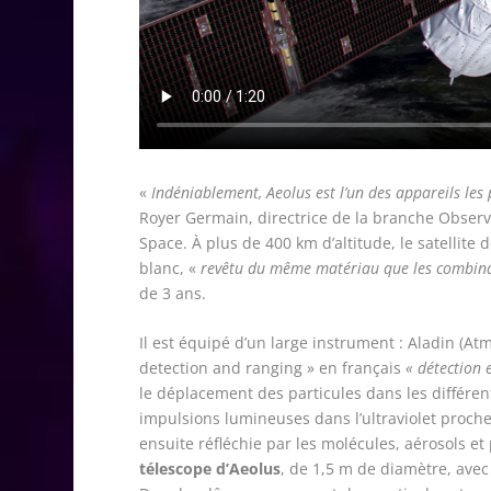
«
Indéniablement, Aeolus est l’un des appareils le
Royer Germain, directrice de la branche Observ
Space. À plus de 400 km d’altitude, le satellite d
blanc, «
revêtu du même matériau que les combina
de 3 ans.
Il est équipé d’un large instrument : Aladin (A
detection and ranging
» en français
« détection 
le déplacement des particules dans les différen
impulsions lumineuses dans l’ultraviolet proche
ensuite réfléchie par les molécules, aérosols e
télescope d’Aeolus
, de 1,5 m de diamètre, avec