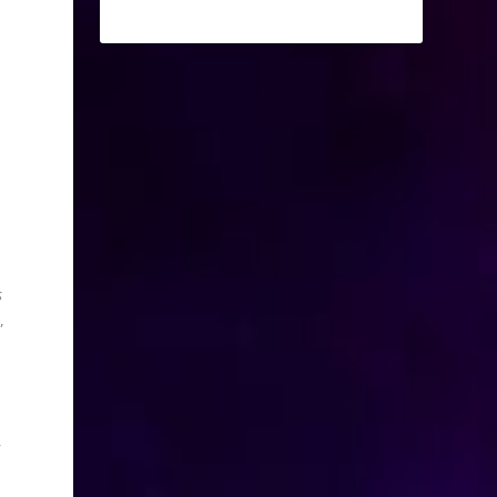
s
,
r