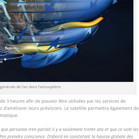
 générale de l’air dans l’atmosphère
e 3 heures afin de pouvoir être utilisées par les services de
i d’améliorer leurs prévisions. Le satellite permettra également de
imatique.
r que personne n’en parlait il y a seulement trente ans et que ce sont les
 d’en prendre conscience. D’abord en constatant la hausse globale des