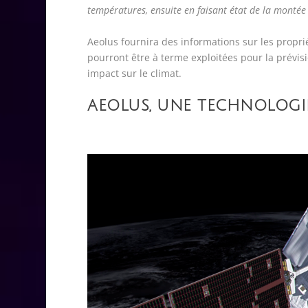
températures, ensuite en faisant état de la montée d
Aeolus fournira des informations sur les proprié
pourront être à terme exploitées pour la prévisi
impact sur le climat.
AEOLUS, UNE TECHNOLOGI