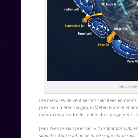
Circulation
Les mesures de vent seront calculées en moins d
prévision météorologique (Météo-France) et ains
mieux comprendre les effets du changement cl
Jean-Yves Le Gall précise : «
Il ne faut pas oublie
satellites d’observation de la Terre qui ont permis