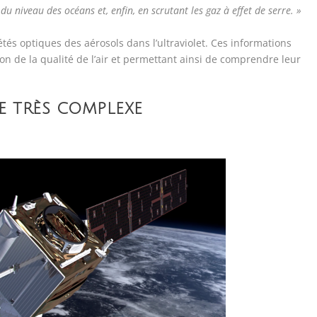
u niveau des océans et, enfin, en scrutant les gaz à effet de serre.
»
tés optiques des aérosols dans l’ultraviolet. Ces informations
on de la qualité de l’air et permettant ainsi de comprendre leur
E TRÈS COMPLEXE