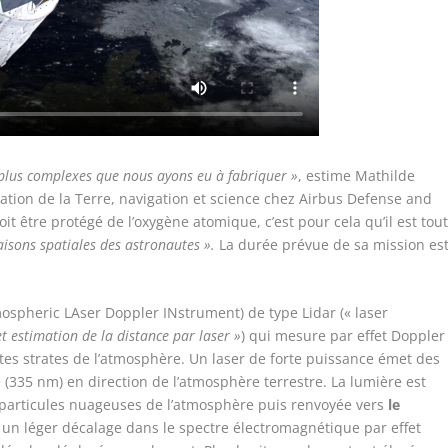
s plus complexes que nous ayons eu à fabriquer
»
, estime Mathilde
ation de la Terre, navigation et science chez Airbus Defense and
oit être protégé de l’oxygène atomique, c’est pour cela qu’il est tou
isons spatiales des astronautes
»
.
La durée prévue de sa mission es
tmospheric LAser Doppler INstrument) de type Lidar («
laser
et estimation de la distance par laser »
) qui mesure par effet Doppler
tes strates de l’atmosphère. Un laser de forte puissance émet des
 (335 nm) en direction de l’atmosphère terrestre. La lumière est
t particules nuageuses de l’atmosphère puis renvoyée vers
le
 un léger décalage dans le spectre électromagnétique par effet