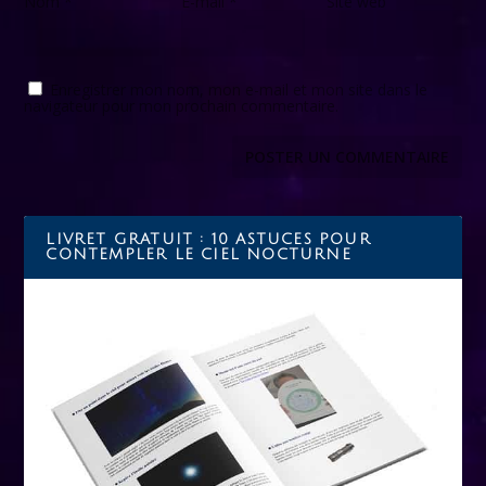
Nom
*
E-mail
*
Site web
Enregistrer mon nom, mon e-mail et mon site dans le
navigateur pour mon prochain commentaire.
LIVRET GRATUIT : 10 ASTUCES POUR
CONTEMPLER LE CIEL NOCTURNE