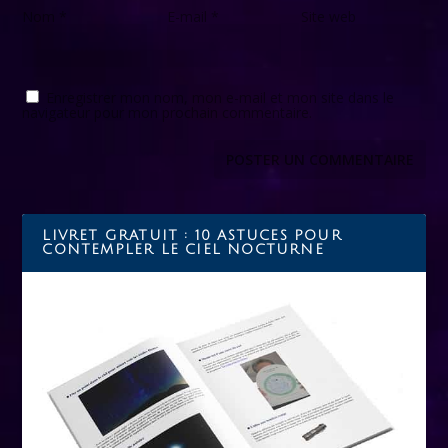
Nom
*
E-mail
*
Site web
Enregistrer mon nom, mon e-mail et mon site dans le
navigateur pour mon prochain commentaire.
LIVRET GRATUIT : 10 ASTUCES POUR
CONTEMPLER LE CIEL NOCTURNE