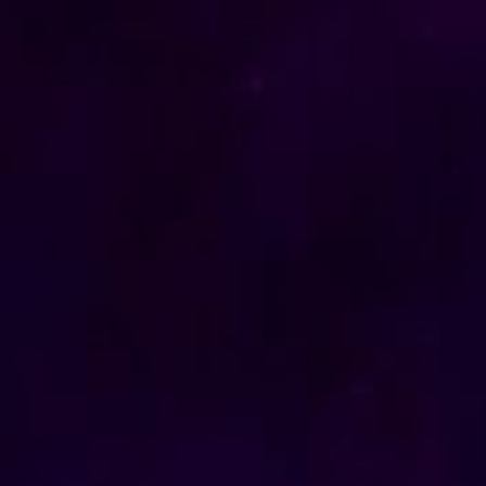
LÉONARD DE VINCI, DÉCOUVREUR DE
L’ORIGINE DE LA LUMIÈRE CENDRÉE
par
fabienne
|
Nov 10, 2019
|
culture
|
0
|
Léonard de Vinci était un peintre talentueux, un grand
inventeur et un passionné de savoir....
LIRE LA SUITE