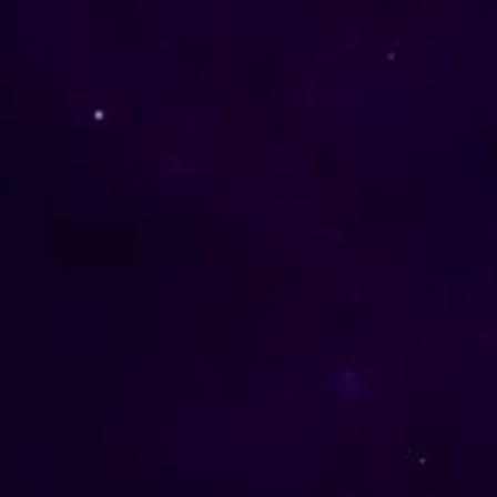
L’HISTOIRE DE SPACE ODDITY DE DAVID
BOWIE
par
fabienne
|
Sep 4, 2017
|
culture
|
1
|
Qui ne connaît pas Space Oddity, chanson culte de
David Bowie qui met en scène le fameux...