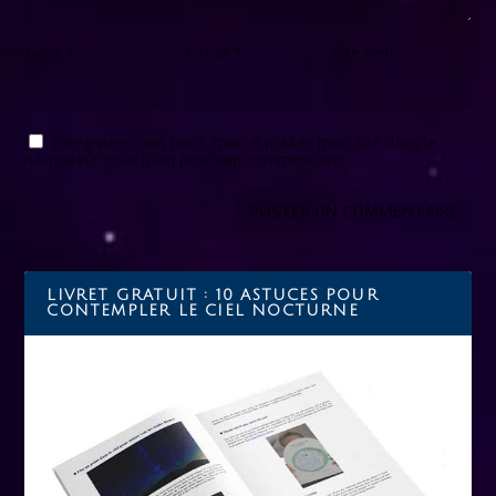
Nom
*
E-mail
*
Site web
Enregistrer mon nom, mon e-mail et mon site dans le
navigateur pour mon prochain commentaire.
LIVRET GRATUIT : 10 ASTUCES POUR
CONTEMPLER LE CIEL NOCTURNE