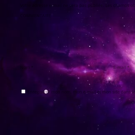
Votre adresse e-mail ne sera pas publiée.
Les champs ob
COMMENTAIRE
Nom
*
E-mail
*
Enregistrer mon nom, mon e-mail et mon site dans 