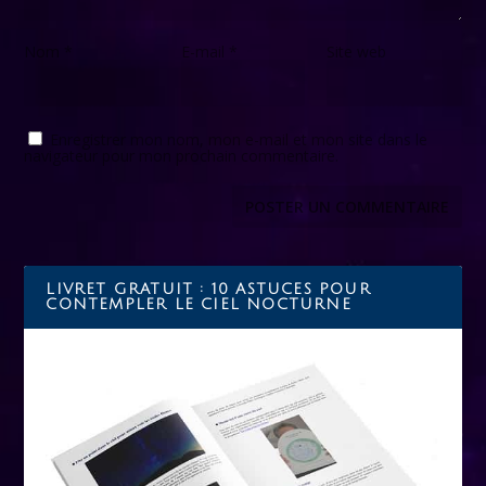
Nom
*
E-mail
*
Site web
Enregistrer mon nom, mon e-mail et mon site dans le
navigateur pour mon prochain commentaire.
LIVRET GRATUIT : 10 ASTUCES POUR
CONTEMPLER LE CIEL NOCTURNE