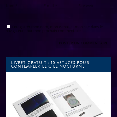
Nom
*
E-mail
*
Site web
Enregistrer mon nom, mon e-mail et mon site dans le
navigateur pour mon prochain commentaire.
LIVRET GRATUIT : 10 ASTUCES POUR
CONTEMPLER LE CIEL NOCTURNE