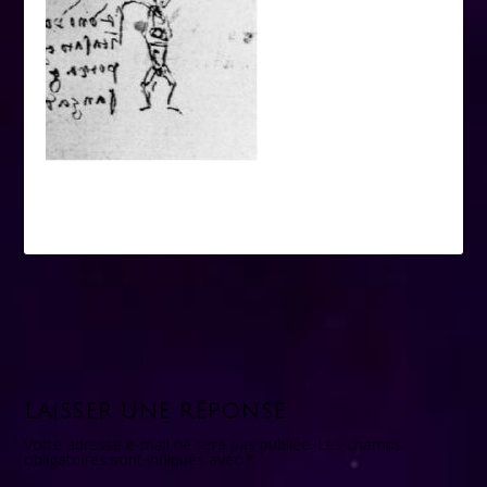
LAISSER UNE RÉPONSE
Votre adresse e-mail ne sera pas publiée.
Les champs
obligatoires sont indiqués avec
*