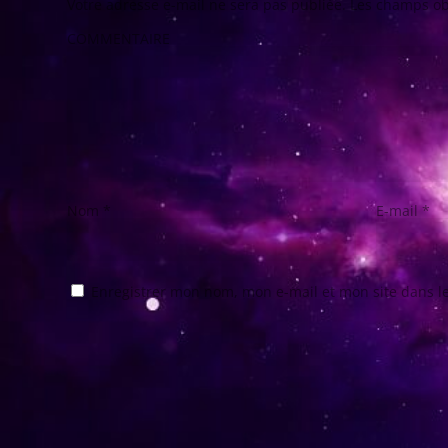
Votre adresse e-mail ne sera pas publiée.
Les champs ob
COMMENTAIRE
Nom
*
E-mail
*
Enregistrer mon nom, mon e-mail et mon site dans 