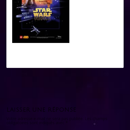
LAISSER UNE RÉPONSE
Votre adresse e-mail ne sera pas publiée.
Les champs
obligatoires sont indiqués avec
*