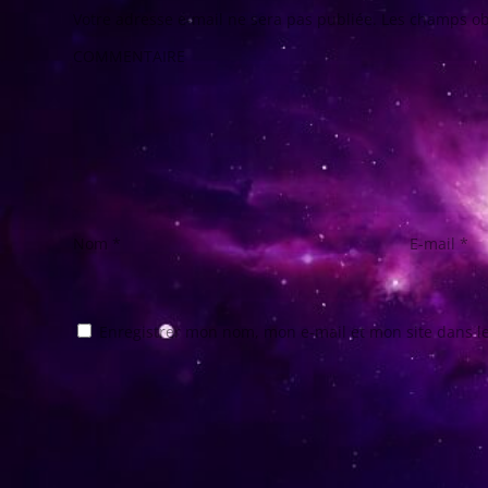
Votre adresse e-mail ne sera pas publiée.
Les champs ob
COMMENTAIRE
Nom
*
E-mail
*
Enregistrer mon nom, mon e-mail et mon site dans 