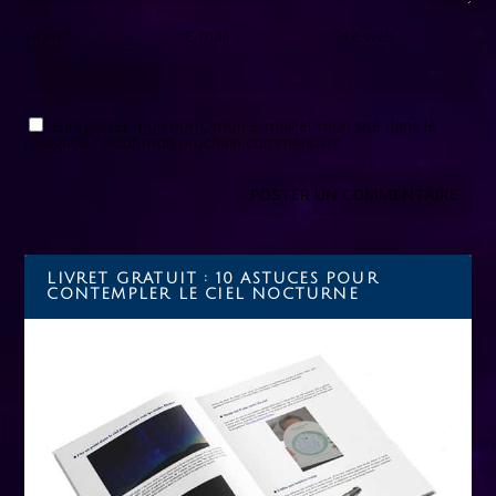
Nom
*
E-mail
*
Site web
Enregistrer mon nom, mon e-mail et mon site dans le
navigateur pour mon prochain commentaire.
LIVRET GRATUIT : 10 ASTUCES POUR
CONTEMPLER LE CIEL NOCTURNE