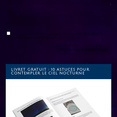
Nom
*
E-mail
*
Site web
Enregistrer mon nom, mon e-mail et mon site dans le
navigateur pour mon prochain commentaire.
LIVRET GRATUIT : 10 ASTUCES POUR
CONTEMPLER LE CIEL NOCTURNE