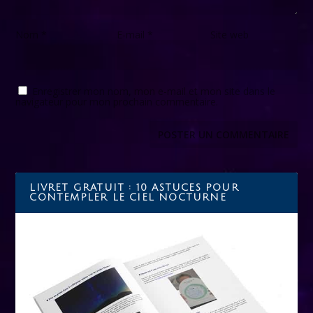
Nom
*
E-mail
*
Site web
Enregistrer mon nom, mon e-mail et mon site dans le
navigateur pour mon prochain commentaire.
LIVRET GRATUIT : 10 ASTUCES POUR
CONTEMPLER LE CIEL NOCTURNE