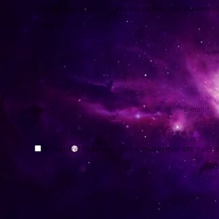
Votre adresse e-mail ne sera pas publiée.
Les champs ob
COMMENTAIRE
Nom
*
E-mail
*
Enregistrer mon nom, mon e-mail et mon site dans 