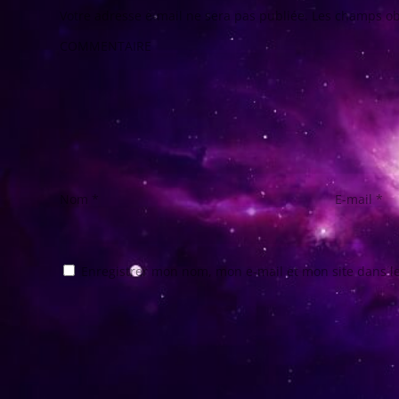
Votre adresse e-mail ne sera pas publiée.
Les champs ob
COMMENTAIRE
Nom
*
E-mail
*
Enregistrer mon nom, mon e-mail et mon site dans 