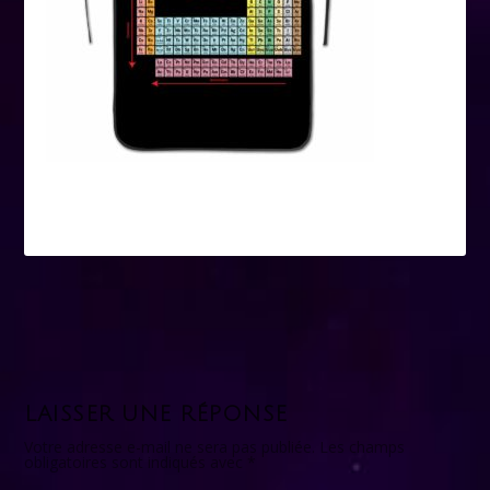
LAISSER UNE RÉPONSE
Votre adresse e-mail ne sera pas publiée.
Les champs
obligatoires sont indiqués avec
*