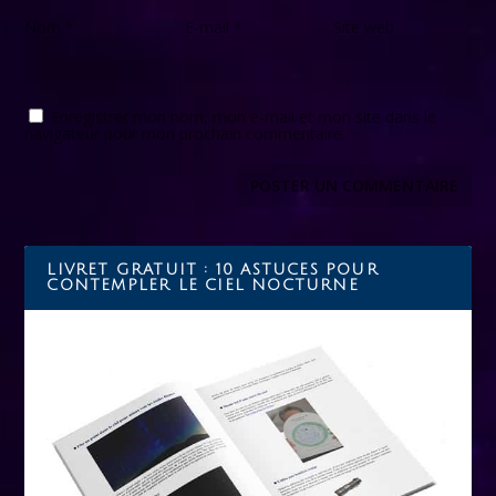
Nom
*
E-mail
*
Site web
Enregistrer mon nom, mon e-mail et mon site dans le
navigateur pour mon prochain commentaire.
LIVRET GRATUIT : 10 ASTUCES POUR
CONTEMPLER LE CIEL NOCTURNE