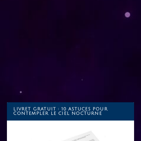
SPACE X LANCE TESS, LE NOUVEAU
CHASSEUR D’EXOPLANÈTES DE LA NASA
par
fabienne
|
Avr 19, 2018
|
actualité
,
exploration spatiale
|
0
|
Mercredi 18 avril, la société américaine Space X dirigée
par Elon Musk, a lancé depuis la base de...
LIRE LA SUITE
LIVRET GRATUIT : 10 ASTUCES POUR
CONTEMPLER LE CIEL NOCTURNE