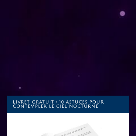
LA GALAXIE D’ANDROMÈDE
par
fabienne
|
Mar 1, 2018
|
actualité
,
astrophysique
|
1
|
La galaxie d’Andromède, également appelée M31 (dans
le catalogue établi en 1764 par...
LIRE LA SUITE
LIVRET GRATUIT : 10 ASTUCES POUR
CONTEMPLER LE CIEL NOCTURNE